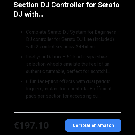
Section DJ Controller for Serato
DJ with…
Complete Serato DJ System for Beginners –
DJ controller for Serato DJ Lite (included)
with 2 control sections, 24-bit au…
Feel your DJ mix – 6″ touch-capacitive
selection wheels emulate the feel of an
authentic turntable, perfect for scratchi…
6 fun fast-pitch effects with dual paddle
triggers; instant loop controls; 8 efficient
pads per section for accessing cu…
€197.10
Comprar en Amazon