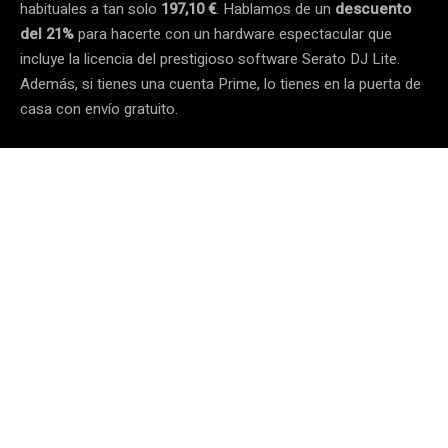
habituales a tan solo
197,10 €
. Hablamos de un
descuento
del 21%
para hacerte con un hardware espectacular que
incluye la licencia del prestigioso software Serato DJ Lite.
Además, si tienes una cuenta Prime, lo tienes en la puerta de
casa con envío gratuito.