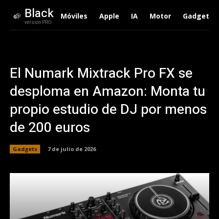
Black
Móviles
Apple
IA
Motor
Gadgets
version PRO
El Numark Mixtrack Pro FX se
desploma en Amazon: Monta tu
propio estudio de DJ por menos
de 200 euros
Gadgets
7 de julio de 2026