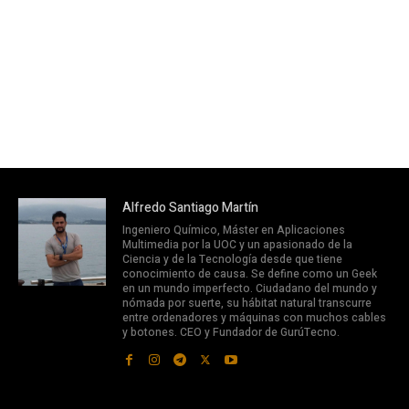
Alfredo Santiago Martín
Ingeniero Químico, Máster en Aplicaciones
Multimedia por la UOC y un apasionado de la
Ciencia y de la Tecnología desde que tiene
conocimiento de causa. Se define como un Geek
en un mundo imperfecto. Ciudadano del mundo y
nómada por suerte, su hábitat natural transcurre
entre ordenadores y máquinas con muchos cables
y botones. CEO y Fundador de GurúTecno.