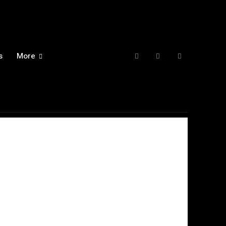
s
More