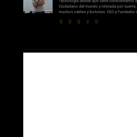
Tecnología desde que tiene conocimiento d
Ciudadano del mundo y nómada por suerte, s
muchos cables y botones. CEO y Fundador 