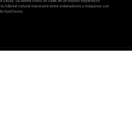
e causa. Se define como un Geek en un mundo imperfecto.
u hábitat natural transcurre entre ordenadores y máquinas con
de GurúTecno.