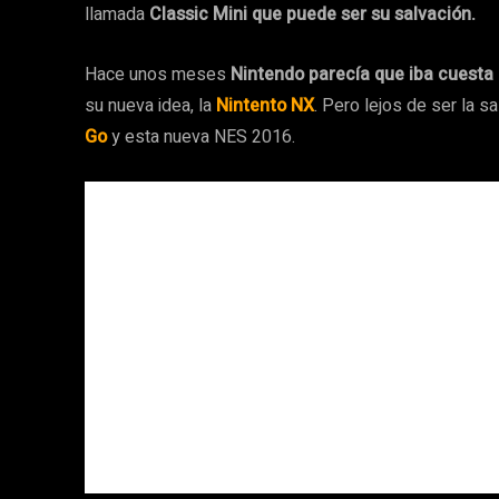
llamada
Classic Mini que puede ser su salvación.
Hace unos meses
Nintendo parecía que iba cuesta 
su nueva idea, la
Nintento NX
. Pero lejos de ser la s
Go
y esta nueva NES 2016.