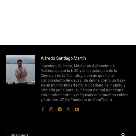
Alfredo Santiago Martín
Ingeniero Químico, Máster en Aplicaciones
Multimedia por la UOC y un apasionado de la
Ciencia y de la Tecnología desde que tiene
conocimiento de causa. Se define como un Geek
en un mundo imperfecto. Ciudadano del mundo y
nómada por suerte, su hábitat natural transcurre
entre ordenadores y máquinas con muchos cables
y botones. CEO y Fundador de GurúTecno.
Búsqueda