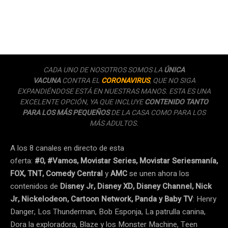
CADA UNO DE NOSOTROS SOMOS LA
ÚNICA
VACUNA
CONTRA EL
CORONAVIRUS
, QUE NO SIGA
EXPANDIÉNDOSE ESTÁ EN NUESTRAS MANOS. ESTA ES UNA
EXCELENTE OPCIÓN, YA QUE INCLUYE
CONTENIDO TANTO
PARA LOS MÁS PEQUEÑOS
DE LA CASA COMO PARA LOS
MÁS ADULTOS.
A los 8 canales en directo de esta
oferta:
#0, #Vamos, Movistar Series, Movistar Seriesmanía,
FOX, TNT, Comedy Central
y
AMC
se unen ahora los
contenidos de
Disney Jr, Disney XD, Disney Channel, Nick
Jr, Nickelodeon, Cartoon Network, Panda y Baby TV
: Henry
Danger, Los Thunderman, Bob Esponja, La patrulla canina,
Dora la exploradora, Blaze y los Monster Machine, Teen