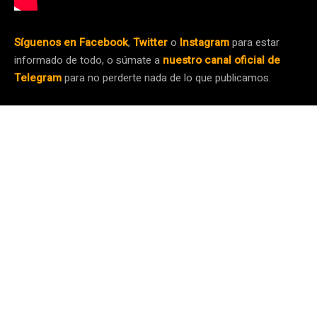
Síguenos en Facebook
,
Twitter
o
Instagram
para estar
informado de todo, o súmate a
nuestro canal oficial de
Telegram
para no perderte nada de lo que publicamos.