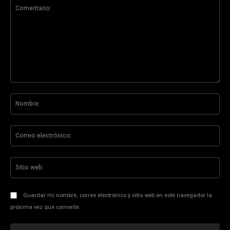
Comentario:
No
Co
ele
Sit
we
Guardar mi nombre, correo electrónico y sitio web en este navegador la
próxima vez que comente.