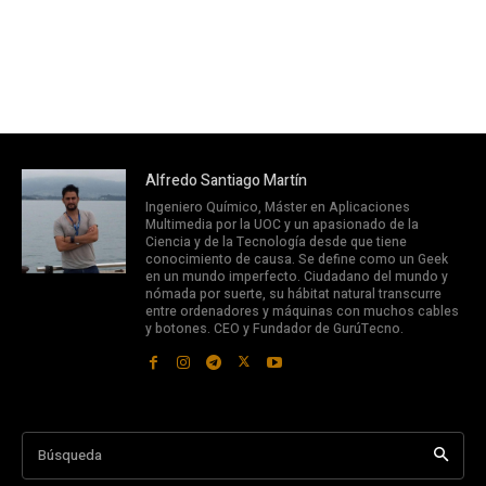
Alfredo Santiago Martín
Ingeniero Químico, Máster en Aplicaciones
Multimedia por la UOC y un apasionado de la
Ciencia y de la Tecnología desde que tiene
conocimiento de causa. Se define como un Geek
en un mundo imperfecto. Ciudadano del mundo y
nómada por suerte, su hábitat natural transcurre
entre ordenadores y máquinas con muchos cables
y botones. CEO y Fundador de GurúTecno.
Búsqueda