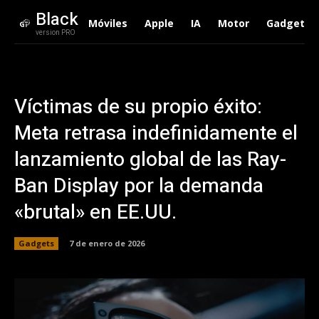
Black
Móviles
Apple
IA
Motor
Gadgets
version PRO
Víctimas de su propio éxito:
Meta retrasa indefinidamente el
lanzamiento global de las Ray-
Ban Display por la demanda
«brutal» en EE.UU.
Gadgets
7 de enero de 2026