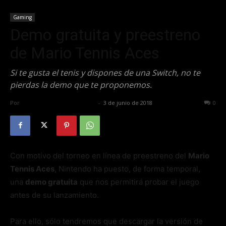
Gaming
Demo gratuita y preestreno
de Mario Tennis Aces
Si te gusta el tenis y dispones de una Switch, no te
pierdas la demo que te proponemos.
Por
Alfredo Santiago Martín
-
3 de junio de 2018
1551
0
Con motivo del torneo en línea de preestreno del
Mario
Tennis Aces
, Nintendo ha puesto, de forma temporal,
una
demo gratuita
que nos permitirá probar el juego
antes de su lanzamiento.
Para ello, sólo tendremos que descargar la versión de