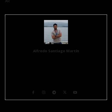
AR
Alfredo Santiago Martín
Ingeniero Químico, Máster en Aplicaciones Multimedia por la
UOC y un apasionado de la Ciencia y de la Tecnología desde que
tiene conocimiento de causa. Se define como un Geek en un
mundo imperfecto. Ciudadano del mundo y nómada por suerte,
su hábitat natural transcurre entre ordenadores y máquinas con
muchos cables y botones. CEO y Fundador de GurúTecno.