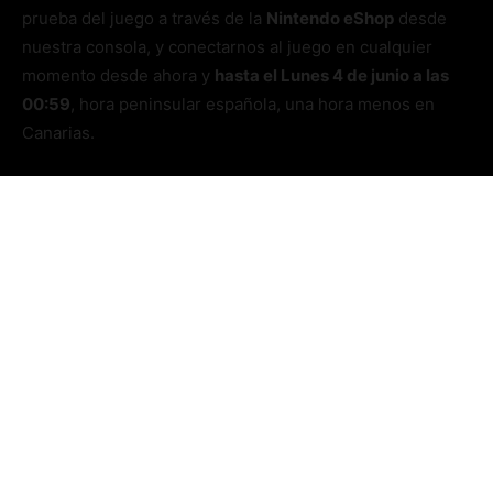
prueba del juego a través de la
Nintendo eShop
desde
nuestra consola, y conectarnos al juego en cualquier
momento desde ahora y
hasta el Lunes 4 de junio a las
00:59
, hora peninsular española, una hora menos en
Canarias.