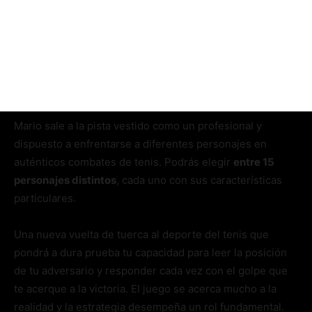
Mario sale a la pista vestido como un profesional y
dispuesto a enfrentarse a diferentes personajes en
auténticos combates de tenis. Podrás elegir
entre 15
personajes distintos
, cada uno con sus características
particulares.
Una nueva vuelta de tuerca al deporte del tenis que
pondrá a dura prueba tu capacidad para leer la posición
de tu adversario y responder cada vez con el golpe que
te acerque a la victoria. El juego se acerca mucho a la
realidad y la estrategia desempeña un rol fundamental.