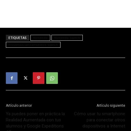
ETIQUETAS
Nintendo
Nintendo Switch
Próximos lanzamientos Switch
Artículo anterior
Artículo siguiente
Ya puedes poner en práctica la
Cómo usar tu smartphone
Realidad Aumentada con tus
para conectar otros
alumnos y Google Expeditions
dispositivos a Internet