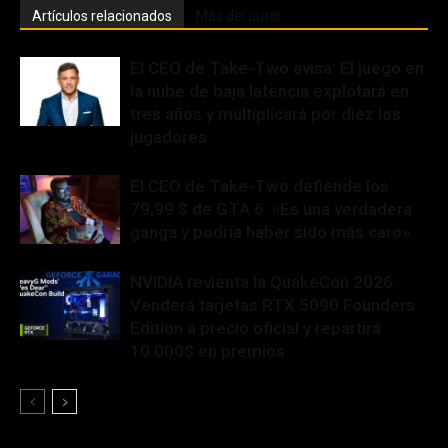
Artículos relacionados
Más del autor
El CEO de Take-Two avisa: El juego en
la nube de baja latencia explotará en
tres años y multiplicará por diez los
jugadores
El CEO de Take-Two defiende los
79,99 $ de GTA 6: «Es una verdadera
ganga y podría haber sido más caro»
NVIDIA revienta la QuakeCon 2026:
Venderá tarjetas RTX 5090 Founders
Edition a precio oficial y repartirá
10.000$ en premios