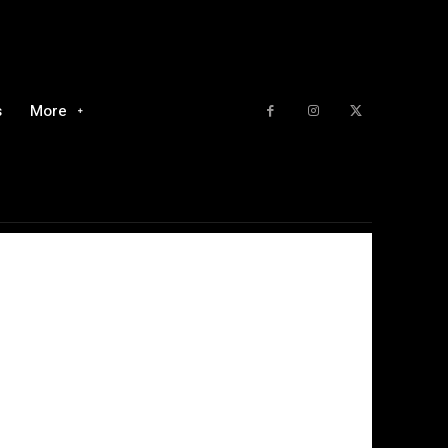
s
More