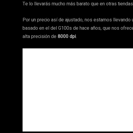
Te lo llevarás mucho más barato que en otras tiendas y
Por un precio así de ajustado, nos estamos llevando u
basado en el del G100s de hace años, que nos ofrece
alta precisión de
8000 dpi
.