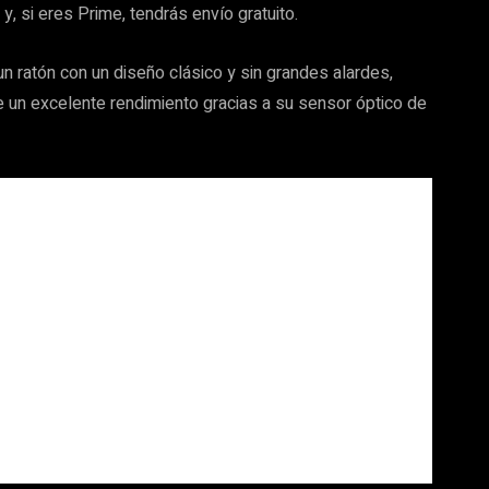
, si eres Prime, tendrás envío gratuito.
n ratón con un diseño clásico y sin grandes alardes,
 un excelente rendimiento gracias a su sensor óptico de