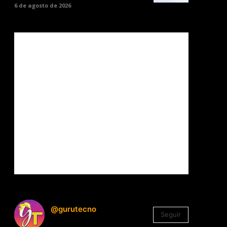
6 de agosto de 2026
@gurutecno
Seguir
1.330
Seguidores