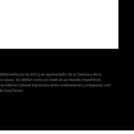
ultimedia por la UOC y un apasionado de la Ciencia y de la
e causa. Se define como un Geek en un mundo imperfecto.
u hábitat natural transcurre entre ordenadores y máquinas con
de GurúTecno.