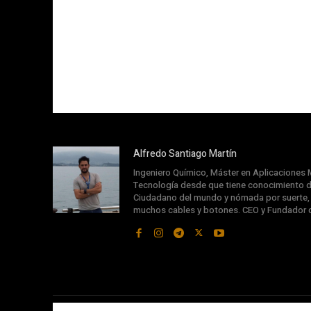
Alfredo Santiago Martín
Ingeniero Químico, Máster en Aplicaciones M
Tecnología desde que tiene conocimiento d
Ciudadano del mundo y nómada por suerte, s
muchos cables y botones. CEO y Fundador 