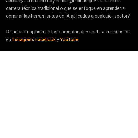
aconsejar a un niño hoy en día, ¿le dirías que estudie una
carrera técnica tradicional o que se enfoque en aprender a
dominar las herramientas de IA aplicadas a cualquier sector?
Déjanos tu opinión en los comentarios y únete a la discusión
en
Instagram
,
Facebook
y
YouTube
.