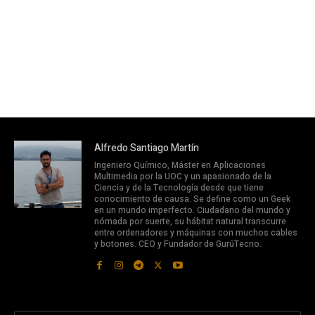
Alfredo Santiago Martín
Ingeniero Químico, Máster en Aplicaciones
Multimedia por la UOC y un apasionado de la
Ciencia y de la Tecnología desde que tiene
conocimiento de causa. Se define como un Geek
en un mundo imperfecto. Ciudadano del mundo y
nómada por suerte, su hábitat natural transcurre
entre ordenadores y máquinas con muchos cables
y botones. CEO y Fundador de GurúTecno.