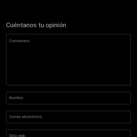
Cuéntanos tu opinión
Comentario:
No
Co
ele
Sit