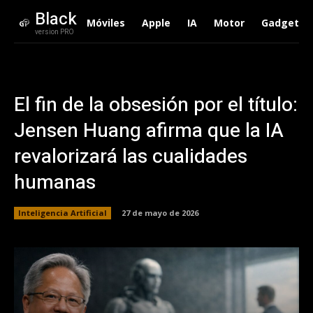
Black
Móviles
Apple
IA
Motor
Gadgets
version PRO
El fin de la obsesión por el título:
Jensen Huang afirma que la IA
revalorizará las cualidades
humanas
Inteligencia Artificial
27 de mayo de 2026