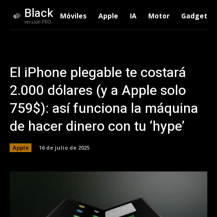
Black
Móviles
Apple
IA
Motor
Gadgets
version PRO
El iPhone plegable te costará
2.000 dólares (y a Apple solo
759$): así funciona la máquina
de hacer dinero con tu ‘hype’
Apple
16 de julio de 2025