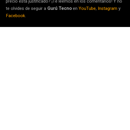
precio está justificado? ¡Te leemos en los comentarios! Y no
te olvides de seguir a
Gurú Tecno
en
YouTube
,
Instagram
y
Facebook
.