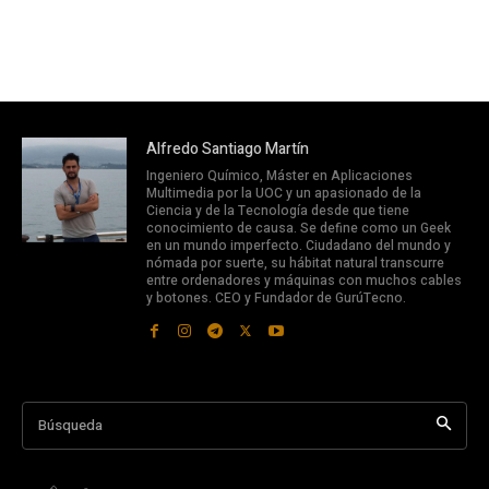
Alfredo Santiago Martín
Ingeniero Químico, Máster en Aplicaciones
Multimedia por la UOC y un apasionado de la
Ciencia y de la Tecnología desde que tiene
conocimiento de causa. Se define como un Geek
en un mundo imperfecto. Ciudadano del mundo y
nómada por suerte, su hábitat natural transcurre
entre ordenadores y máquinas con muchos cables
y botones. CEO y Fundador de GurúTecno.
Búsqueda