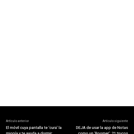
Artículo anterior
Artículo siguiente
El móvil cuya pantalla te ‘cura’ la
DEJA de usar la app de Notas
miopía y te ayuda a dormir:
como un ‘Boomer’: 21 trucos