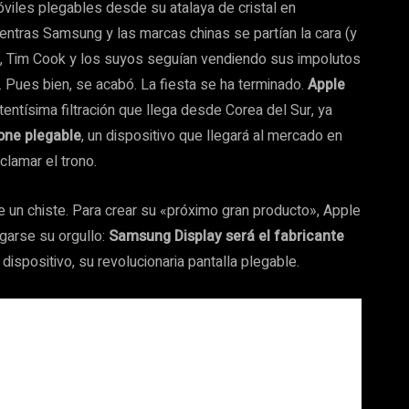
viles plegables desde su atalaya de cristal en
entras Samsung y las marcas chinas se partían la cara (y
ía, Tim Cook y los suyos seguían vendiendo sus impolutos
. Pues bien, se acabó. La fiesta se ha terminado.
Apple
entísima filtración que llega desde Corea del Sur, ya
one plegable
, un dispositivo que llegará al mercado en
clamar el trono.
ece un chiste. Para crear su «próximo gran producto», Apple
agarse su orgullo:
Samsung Display será el fabricante
ispositivo, su revolucionaria pantalla plegable.