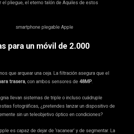
r el pliegue, el eterno talón de Aquiles de estos
as para un móvil de 2.000
os que arquear una ceja. La filtración asegura que el
ara trasera
, con ambos sensores de
48MP
.
ia llevan sistemas de triple o incluso cuádruple
tias fotográficas, ¿pretendes lanzar un dispositivo de
mente sin un teleobjetivo óptico en condiciones?
pple es capaz de dejar de ‘racanear’ y de segmentar. La