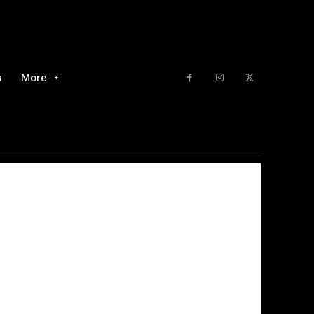
s
More