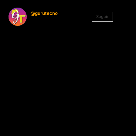
@gurutecno
Seguir
1.330
Seguidores