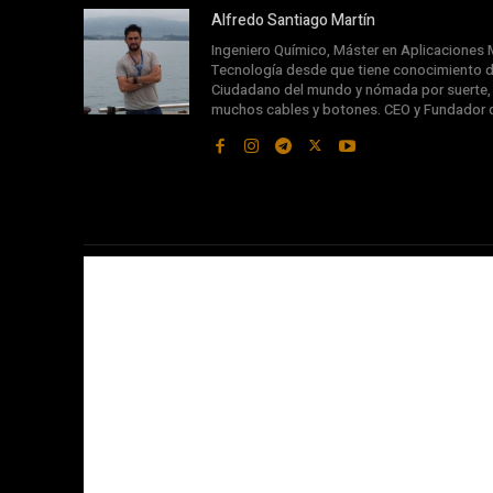
Alfredo Santiago Martín
Ingeniero Químico, Máster en Aplicaciones M
Tecnología desde que tiene conocimiento d
Ciudadano del mundo y nómada por suerte, s
muchos cables y botones. CEO y Fundador 