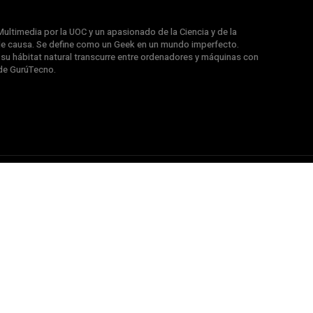
ultimedia por la UOC y un apasionado de la Ciencia y de la
e causa. Se define como un Geek en un mundo imperfecto.
u hábitat natural transcurre entre ordenadores y máquinas con
de GurúTecno.