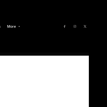
s
More