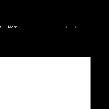
s
More