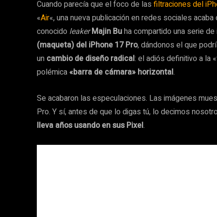
Cuando parecía que el foco de las
filtraciones del iP
«
Air
«, una nueva publicación en redes sociales acaba d
conocido
leaker
Majin Bu
ha compartido una serie de
(maqueta) del iPhone 17 Pro
, dándonos el que podrí
un
cambio de diseño radical
: el adiós definitivo a l
polémica
«barra de cámara» horizontal
.
Se acabaron las especulaciones. Las imágenes muestr
Pro. Y sí, antes de que lo digas tú, lo decimos nosotr
lleva años usando en sus Pixel
.