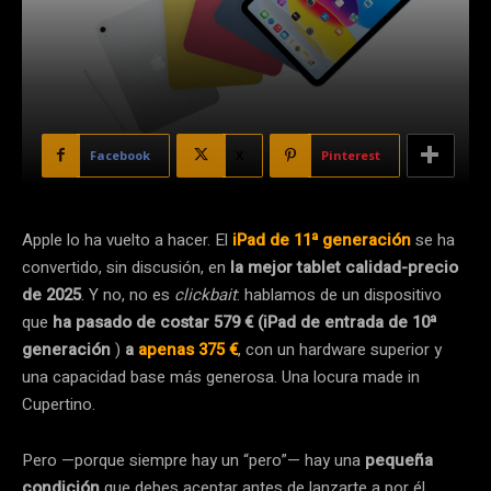
Facebook
X
Pinterest
Apple lo ha vuelto a hacer. El
iPad de 11ª generación
se ha
convertido, sin discusión, en
la mejor tablet calidad-precio
de 2025
. Y no, no es
clickbait
: hablamos de un dispositivo
que
ha pasado de costar 579 € (iPad de entrada de 10ª
generación
)
a
apenas 375 €
, con un hardware superior y
una capacidad base más generosa. Una locura made in
Cupertino.
Pero —porque siempre hay un “pero”— hay una
pequeña
condición
que debes aceptar antes de lanzarte a por él.