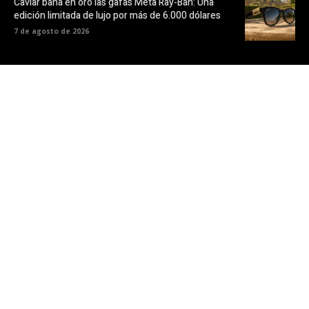
Caviar baña en oro las gafas Meta Ray-Ban: Una
edición limitada de lujo por más de 6.000 dólares
7 de agosto de 2026