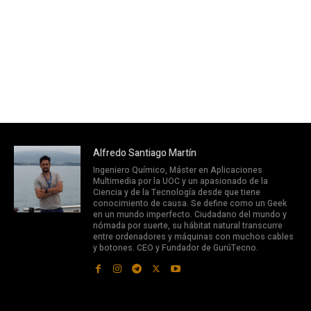
Alfredo Santiago Martín
Ingeniero Químico, Máster en Aplicaciones
Multimedia por la UOC y un apasionado de la
Ciencia y de la Tecnología desde que tiene
conocimiento de causa. Se define como un Geek
en un mundo imperfecto. Ciudadano del mundo y
nómada por suerte, su hábitat natural transcurre
entre ordenadores y máquinas con muchos cables
y botones. CEO y Fundador de GurúTecno.