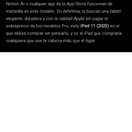
Notion AI o cualquier app de la App Store funcionan de
maravilla en este modelo. En definitiva, si buscas una tablet
elegante, duradera y con la calidad Apple sin pagar el
sobreprecio de los modelos Pro, este
iPad 11 (2025)
es el
que debes comprar sin pensarlo, y es el iPad que compraría
cualquiera que use la cabeza más que el
hype
.