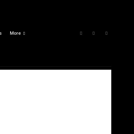
s
More