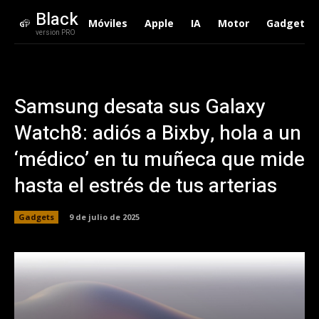
Black
Móviles
Apple
IA
Motor
Gadgets
version PRO
Samsung desata sus Galaxy
Watch8: adiós a Bixby, hola a un
‘médico’ en tu muñeca que mide
hasta el estrés de tus arterias
Gadgets
9 de julio de 2025