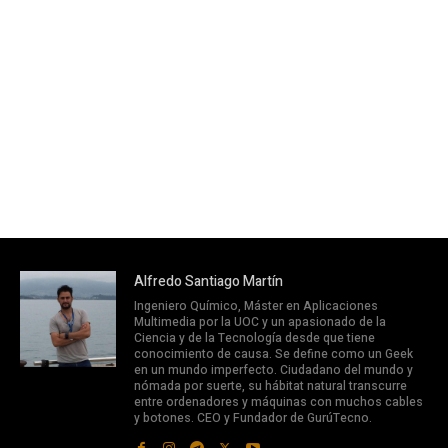
Alfredo Santiago Martín
Ingeniero Químico, Máster en Aplicaciones
Multimedia por la UOC y un apasionado de la
Ciencia y de la Tecnología desde que tiene
conocimiento de causa. Se define como un Geek
en un mundo imperfecto. Ciudadano del mundo y
nómada por suerte, su hábitat natural transcurre
entre ordenadores y máquinas con muchos cables
y botones. CEO y Fundador de GurúTecno.