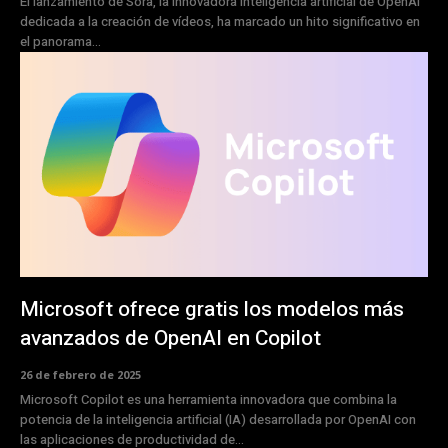
El lanzamiento de Sora, la innovadora inteligencia artificial de OpenAI
dedicada a la creación de vídeos, ha marcado un hito significativo en
el panorama...
Microsoft ofrece gratis los modelos más
avanzados de OpenAI en Copilot
26 de febrero de 2025
Microsoft Copilot es una herramienta innovadora que combina la
potencia de la inteligencia artificial (IA) desarrollada por OpenAI con
las aplicaciones de productividad de...