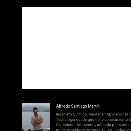
Alfredo Santiago Martín
Ingeniero Químico, Máster en Aplicaciones M
Tecnología desde que tiene conocimiento d
Ciudadano del mundo y nómada por suerte, s
muchos cables y botones. CEO y Fundador 