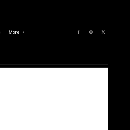
s
More