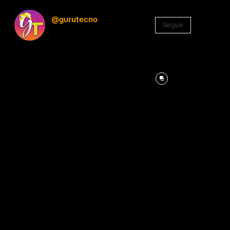
@gurutecno
Seguir
1.330
Seguidores