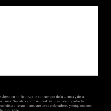
ultimedia por la UOC y un apasionado de la Ciencia y de la
e causa. Se define como un Geek en un mundo imperfecto.
u hábitat natural transcurre entre ordenadores y máquinas con
de GurúTecno.