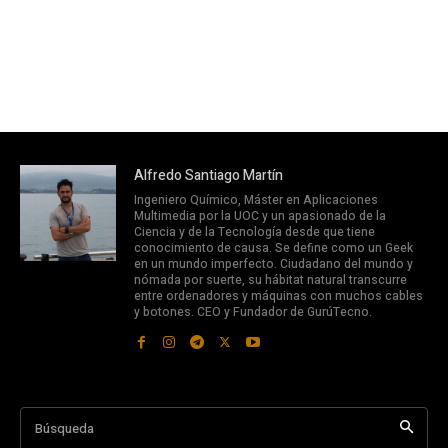
Alfredo Santiago Martín
Ingeniero Químico, Máster en Aplicaciones
Multimedia por la UOC y un apasionado de la
Ciencia y de la Tecnología desde que tiene
conocimiento de causa. Se define como un Geek
en un mundo imperfecto. Ciudadano del mundo y
nómada por suerte, su hábitat natural transcurre
entre ordenadores y máquinas con muchos cables
y botones. CEO y Fundador de GurúTecno.
Búsqueda