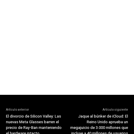
Artículo anterior
Artículo siguiente
El divorcio de Silicon Valley: Las
Jaque al búnker de iCloud: El
nuevas Meta Glasses barren el
Reino Unido aprueba un
precio de Ray-Ban manteniendo
megajuicio de 3.000 millones que
el hardware intacto
incluye a 40 millones de usuarios