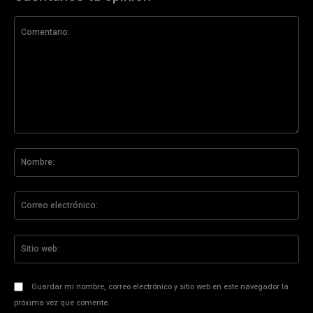
Comentario:
No
Co
ele
Sit
we
Guardar mi nombre, correo electrónico y sitio web en este navegador la
próxima vez que comente.