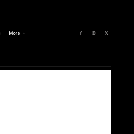
s
More