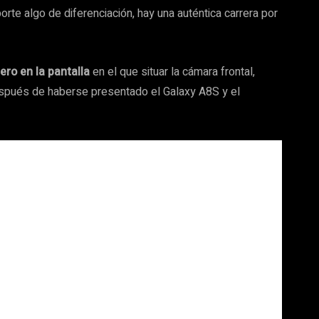
te algo de diferenciación, hay una auténtica carrera por
ero en la pantalla
en el que situar la cámara frontal,
espués de haberse presentado el Galaxy A8S y el