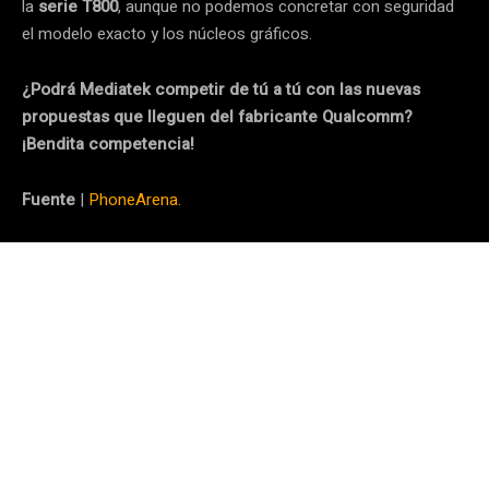
la
serie T800
, aunque no podemos concretar con seguridad
el modelo exacto y los núcleos gráficos.
¿Podrá Mediatek competir de tú a tú con las nuevas
propuestas que lleguen del fabricante Qualcomm?
¡Bendita competencia!
Fuente
|
PhoneArena.