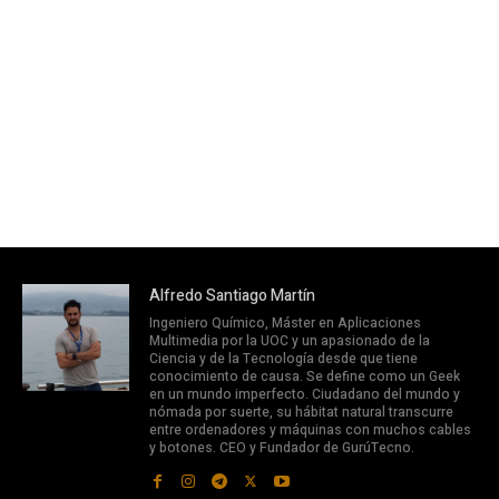
Alfredo Santiago Martín
Ingeniero Químico, Máster en Aplicaciones
Multimedia por la UOC y un apasionado de la
Ciencia y de la Tecnología desde que tiene
conocimiento de causa. Se define como un Geek
en un mundo imperfecto. Ciudadano del mundo y
nómada por suerte, su hábitat natural transcurre
entre ordenadores y máquinas con muchos cables
y botones. CEO y Fundador de GurúTecno.