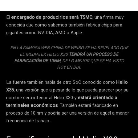
El
encargado de producirlos será TSMC
, una firma muy
conocida que como sabemos también fabrica chips para
gigantes como NVIDIA, AMD o Apple.
EN LA FAMOSA WEB CHINA DE WEIBO SE HA REVELADO QUE
EL MEDIATEK HELIO X30
TENDRÁ UN PROCESO DE
FABRICACIÓN DE 10NM
, DE LO MEJOR QUE SE HA VISTO
HOY EN DÍA.
La fuente también habla de otro SoC conocido como
Helio
X35
, una versión que a pesar de lo que pueda parecer por su
nombre será inferior al Helio X30 y
estará orientado a
terminales económicos
. También estará fabricado en
proceso de 10 nm y podría ser una versión de aquél a menor
frecuencia de trabajo.