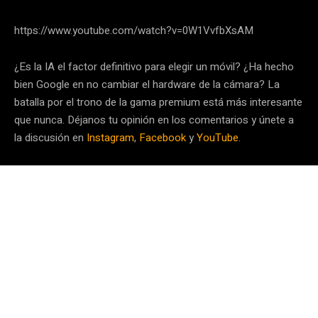
https://www.youtube.com/watch?v=0W1VvfbXsAM
¿Es la IA el factor definitivo para elegir un móvil? ¿Ha hecho
bien Google en no cambiar el hardware de la cámara? La
batalla por el trono de la gama premium está más interesante
que nunca. Déjanos tu opinión en los comentarios y únete a
la discusión en
Instagram
,
Facebook
y
YouTube
.