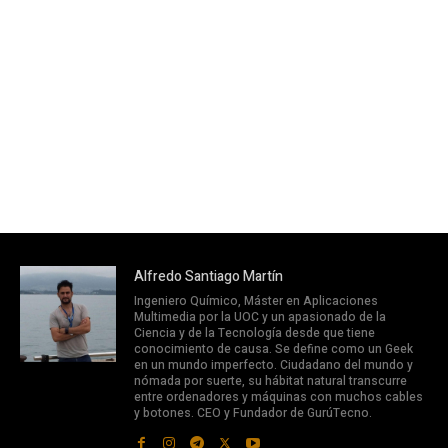
Alfredo Santiago Martín
Ingeniero Químico, Máster en Aplicaciones
Multimedia por la UOC y un apasionado de la
Ciencia y de la Tecnología desde que tiene
conocimiento de causa. Se define como un Geek
en un mundo imperfecto. Ciudadano del mundo y
nómada por suerte, su hábitat natural transcurre
entre ordenadores y máquinas con muchos cables
y botones. CEO y Fundador de GurúTecno.