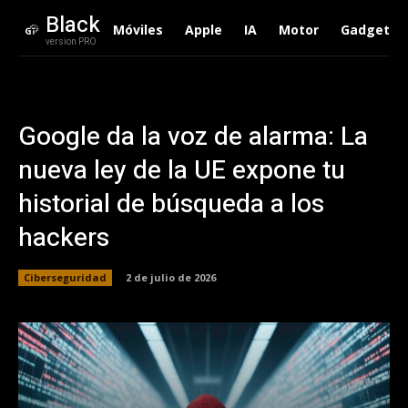
Black
Móviles
Apple
IA
Motor
Gadgets
version PRO
Google da la voz de alarma: La
nueva ley de la UE expone tu
historial de búsqueda a los
hackers
Ciberseguridad
2 de julio de 2026