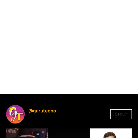
@gurutecno
Seguir
1.330
Seguidores