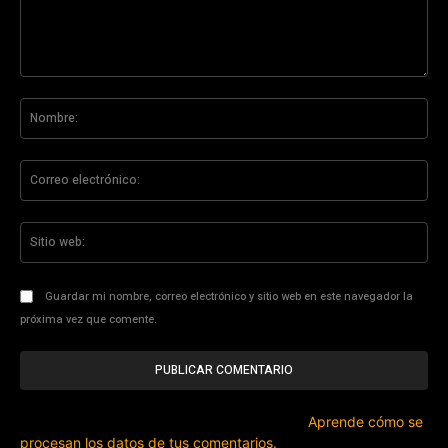
Comentario:
No
Co
ele
Sit
we
Guardar mi nombre, correo electrónico y sitio web en este navegador la
próxima vez que comente.
Este sitio usa Akismet para reducir el spam.
Aprende cómo se
procesan los datos de tus comentarios.