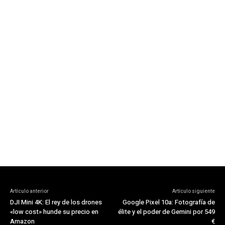
Artículo anterior
Artículo siguiente
DJI Mini 4K: El rey de los drones
Google Pixel 10a: Fotografía de
«low cost» hunde su precio en
élite y el poder de Gemini por 549
Amazon
€