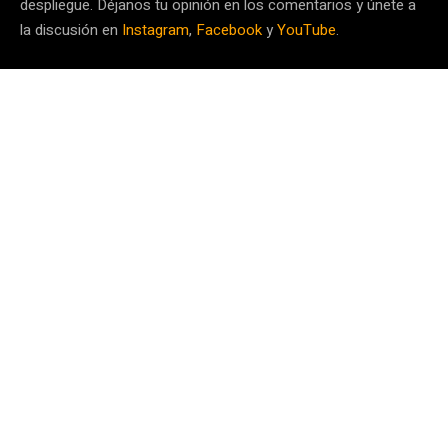
despliegue. Déjanos tu opinión en los comentarios y únete a
la discusión en
Instagram
,
Facebook
y
YouTube
.