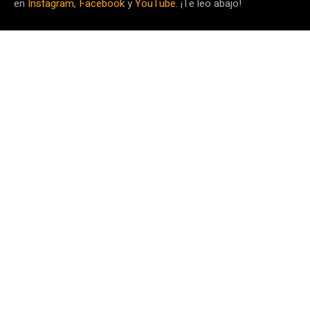
en
Instagram
,
Facebook
y
YouTube
. ¡Te leo abajo!