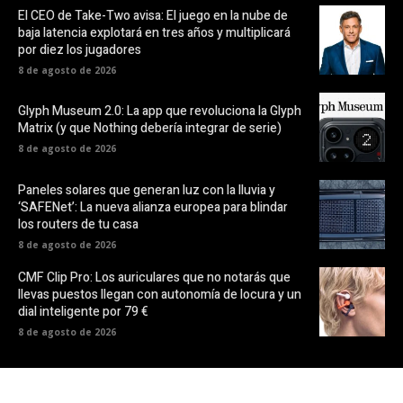
El CEO de Take-Two avisa: El juego en la nube de
baja latencia explotará en tres años y multiplicará
por diez los jugadores
8 de agosto de 2026
Glyph Museum 2.0: La app que revoluciona la Glyph
Matrix (y que Nothing debería integrar de serie)
8 de agosto de 2026
Paneles solares que generan luz con la lluvia y
‘SAFENet’: La nueva alianza europea para blindar
los routers de tu casa
8 de agosto de 2026
CMF Clip Pro: Los auriculares que no notarás que
llevas puestos llegan con autonomía de locura y un
dial inteligente por 79 €
8 de agosto de 2026