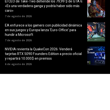
El CEO de Take-Two defiende los 79,99 $ de GTA 6:
«Es una verdadera ganga y podría haber sido más
caro»
7 de agosto de 2026
EA enfurece a los gamers con publicidad dinámica
en sus juegos y Europa lanza ‘Euro-Office’ para
hundir a Microsoft
7 de agosto de 2026
NVIDIA revienta la QuakeCon 2026: Venderá
tarjetas RTX 5090 Founders Edition a precio oficial
y repartirá 10.000$ en premios
6 de agosto de 2026