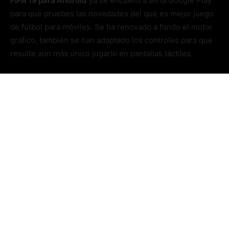
FIFA 19 para Android
ya se encuentra en la Google Play
para que pruebes las novedades del que es mejor juego
de fútbol para móviles. Se ha renovado a fondo el motor
gráfico, también se han adaptado los controles para que
resulte aún más único jugarlo en pantallas táctiles.