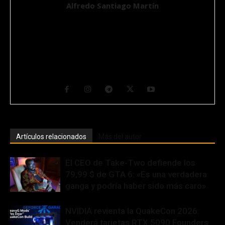
Alfredo Santiago Martín
Ingeniero Químico, Máster en Aplicaciones Multimedia por la
UOC y un apasionado de la Ciencia y de la Tecnología desde que
tiene conocimiento de causa. Se define como un Geek en un
mundo imperfecto. Ciudadano del mundo y nómada por suerte,
su hábitat natural transcurre entre ordenadores y máquinas con
muchos cables y botones. CEO y Fundador de GurúTecno.
Artículos relacionados
Más del autor
El CEO de Take-Two defiende los
79,99 $ de GTA 6: «Es una verdadera
ganga y podría haber sido más caro»
NVIDIA revienta la QuakeCon 2026:
Venderá tarjetas RTX 5090 Founders