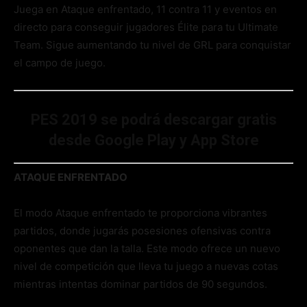
Juega en Ataque enfrentado, 11 contra 11 y eventos en
directo para conseguir jugadores Élite para tu Ultimate
Team. Sigue aumentando tu nivel de GRL para conquistar
el campo de juego.
PES 2019 se podrá descargar gratis
desde Google Play y App Store
ATAQUE ENFRENTADO
El modo Ataque enfrentado te proporciona vibrantes
partidos, donde jugarás posesiones ofensivas contra
oponentes que dan la talla. Este modo ofrece un nuevo
nivel de competición que lleva tu juego a nuevas cotas
mientras intentas dominar partidos de 90 segundos.