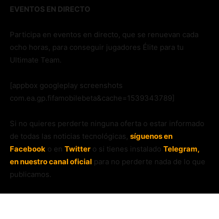
EVENTOS EN DIRECTO
Participa en eventos en directo, que se renuevan cada
ocho horas, para conseguir jugadores Élite para tu
Ultimate Team.
[appbox googleplay screenshots
com.ea.gp.fifamobilebeta&cache=1539343789]
Si no quieres perderte ninguna oferta o estar informado
de todas las noticias tecnológicas,
síguenos en
Facebook
o en
Twitter
o si tienes instalado
Telegram,
en nuestro canal oficial
para no perderte nada de lo que
publicamos.