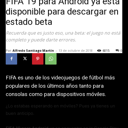
FIFA 19 para Android ya está
disponible para descargar en
estado beta
Recuerda que es justo eso, una beta: el juego no está
completo y puede darte errores.
Por
Alfredo Santiago Martín
-
13 de octubre de 2018
6015
0
FIFA es uno de los videojuegos de fútbol más
populares de los últimos años tanto para
consolas como para dispositivos móviles.
¿Lo estabas esperando en móviles? Pues ya tienes un
buen anticipo.