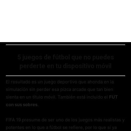
5 juegos de fútbol que no puedes
perderte en tu dispositivo móvil
El resultado es un juego deportivo que ahonda en la
simulación sin perder esa pizca arcade que tan bien
sienta en un título móvil. También está incluido el
FUT
con sus sobres
.
FIFA 19 presume de ser uno de los juegos más realistas y
potentes en lo que a fútbol se refiere, por lo que si ya