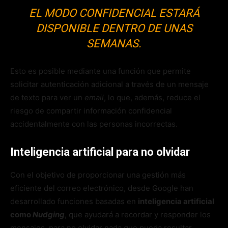
EL MODO CONFIDENCIAL ESTARÁ
DISPONIBLE DENTRO DE UNAS
SEMANAS.
Esto es posible mediante una función que permite
solicitar autenticación adicional a través de un mensaje
de texto para ver un
email
, lo que, además, reduce el
riesgo de compartir información confidencial
accidentalmente con las personas incorrectas.
Inteligencia artificial para no olvidar
Con el objetivo de proporcionar una gestión más
eficiente del correo electrónico, desde Google han
desarrollado funciones basadas en
inteligencia artificial
como
Nudging
, que ayudará a recordar y responder los
mensajes, para no olvidar nada que pueda resultar