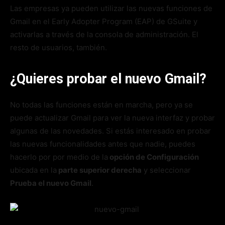
Las empresas ya pueden utilizar las nuevas funciones de
Gmail en el Early Adopter Program (EAP) de GSuite y
activarlas a través de la consola de administración. El
resto de usuarios, también.
¿Quieres probar el nuevo Gmail?
No todas las funciones están en marcha, pero ya se
puede actualizar Gmail para ver la nueva interfaz y probar
algunas de las novedades. Si estás interesado en probar
las nuevas funcionalidades antes que nadie, puedes
hacerlo por por medio de la
opción de Configuración
ubicada en la
parte superior derecha
y seleccionar
Prueba el nuevo Gmail
.