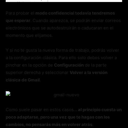
Para probar el
modo confidencial todavía tendremos
que esperar
. Cuando aparezca, se podrán enviar correos
electrónicos que se autodestruirán o caducaran en el
momento que elijamos.
Y si no te gusta la nueva forma de trabajo, podrás volver
a la configuración clásica. Para ello solo debes volver a
pinchar en la opción de
Configuración
de la parte
superior derecha y seleccionar
Volver a la versión
clásica de Gmail
.
Como suele pasar en estos casos…
al principio cuesta un
poco adaptarse, pero una vez que te hagas con los
cambios, no pensarás más en volver atrás
.