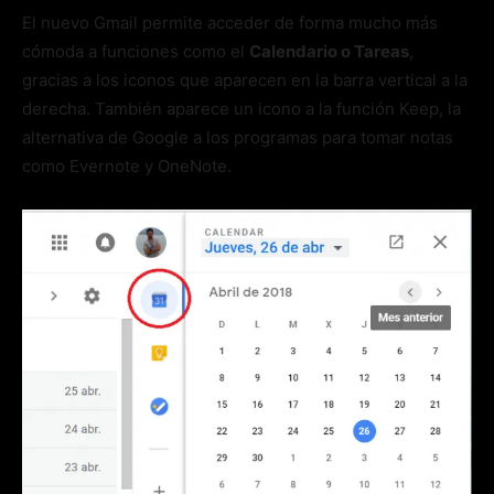
El nuevo Gmail permite acceder de forma mucho más
cómoda a funciones como el
Calendario o Tareas
,
gracias a los iconos que aparecen en la barra vertical a la
derecha. También aparece un icono a la función Keep, la
alternativa de Google a los programas para tomar notas
como Evernote y OneNote.