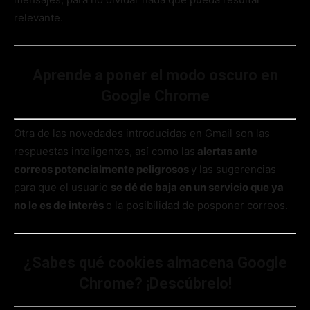
relevante.
Aprende a poner el modo oscuro en
Google Chrome
Otra de las novedades introducidas en Gmail son las
respuestas inteligentes, así como las
alertas ante
correos potencialmente peligrosos
y las sugerencias
para que el usuario
se dé de baja en un servicio que ya
no le es de interés
o la posibilidad de posponer correos.
¿Sabes qué cookies almacena Google
Chrome? ¡Descúbrelo!