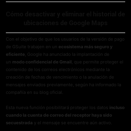
Cómo desactivar y eliminar el historial de
ubicaciones de Google Maps
Con el objetivo de que los usuarios de la versión de pago
de GSuite trabajen en un
ecosistema más seguro y
eficiente
, Google ha anunciado la implantación de
un
modo confidencial de Gmail
, que permite proteger el
contenido de los correos electrónicos mediante la
creación de fechas de vencimiento o la anulación de
mensajes enviados previamente, según ha informado la
compañía en su blog oficial.
Esta nueva función posibilitará proteger los datos
incluso
cuando la cuenta de correo del receptor haya sido
secuestrada
y el mensaje se encuentre aún activo.