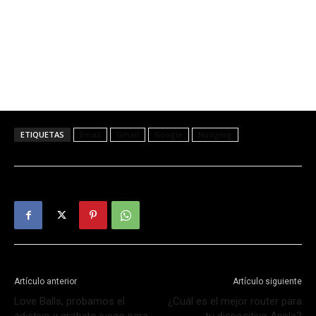
ETIQUETAS
Email
Gmail
Google
Nudging
Artículo anterior
Artículo siguiente
Love Balls, probamos el
¿Cuál es el mejor router para