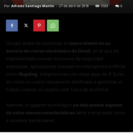
Por
Alfredo Santiago Martín
-
27 de abril de 2018
3563
0
Google acaba de presentar el
nuevo diseño de su
servicio de correo electrónico de Gmail
, en el que ha
implementado nuevas funciones de seguridad
avanzadas, aplicaciones basadas en inteligencia artificial
como
Nugding
, integraciones con otras
apps
de G Suite,
así como un nuevo mecanismo destinado a gestionar el
trabajo cuando el usuario esté fuera de la oficina.
Además, el gigante tecnológico
ya deja probar algunas
de estas nuevas características
tanto a empresas como
a usuarios particulares.