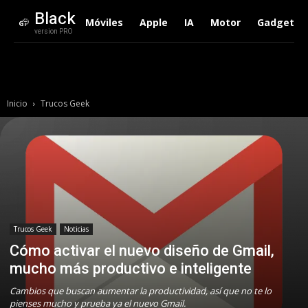
Black
Móviles
Apple
IA
Motor
Gadgets
version PRO
Inicio
Trucos Geek
Trucos Geek
Noticias
Cómo activar el nuevo diseño de Gmail,
mucho más productivo e inteligente
Cambios que buscan aumentar la productividad, así que no te lo
pienses mucho y prueba ya el nuevo Gmail.