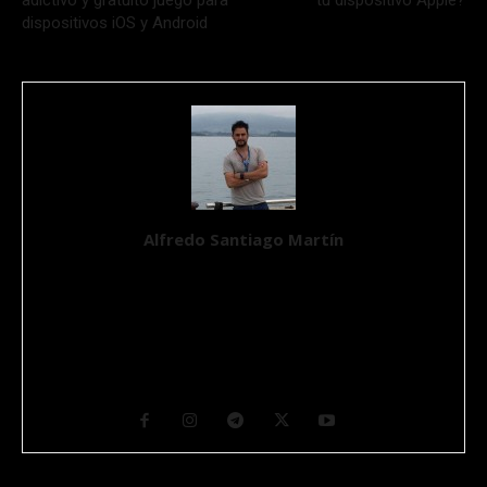
adictivo y gratuito juego para
tu dispositivo Apple?
dispositivos iOS y Android
Alfredo Santiago Martín
Ingeniero Químico, Máster en Aplicaciones Multimedia por la
UOC y un apasionado de la Ciencia y de la Tecnología desde que
tiene conocimiento de causa. Se define como un Geek en un
mundo imperfecto. Ciudadano del mundo y nómada por suerte,
su hábitat natural transcurre entre ordenadores y máquinas con
muchos cables y botones. CEO y Fundador de GurúTecno.