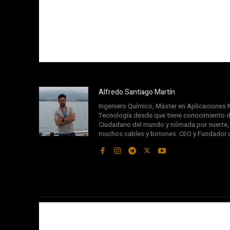
Alfredo Santiago Martín
Ingeniero Químico, Máster en Aplicaciones M
Tecnología desde que tiene conocimiento d
Ciudadano del mundo y nómada por suerte, s
muchos cables y botones. CEO y Fundador 