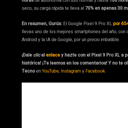
horas
de autonomía con uso normal y hasta
100 hora
seco, su carga rápida te lleva al
70% en apenas 30 m
En resumen, Gurús:
El Google Pixel 9 Pro XL
por 65
llevas uno de los mejores smartphones del año, con c
Android y la IA de Google, por un precio imbatible.
¡Dale
clic
al
enlace
y hazte con el Pixel 9 Pro XL a 
histórica!
¡Te leemos en los comentarios! Y no te ol
Tecno
en
YouTube
,
Instagram
y
Facebook
.