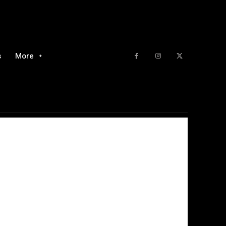
s
More