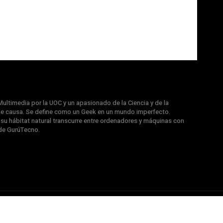
ultimedia por la UOC y un apasionado de la Ciencia y de la
e causa. Se define como un Geek en un mundo imperfecto.
u hábitat natural transcurre entre ordenadores y máquinas con
de GurúTecno.