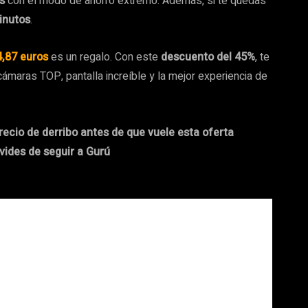
s
con el modo de ahorro extremo. Además, si te quedas
inutos
.
4,87 euros
es un regalo. Con este
descuento del 45%
, te
ámaras TOP, pantalla increíble y la mejor experiencia de
precio de derribo antes de que vuele esta oferta
vides de seguir a Gurú