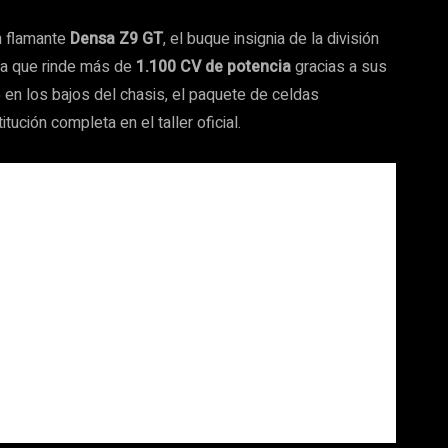
un flamante
Densa Z9 GT
, el buque insignia de la división
ra que rinde más de
1.100 CV de potencia
gracias a sus
o en los bajos del chasis, el paquete de celdas
ución completa en el taller oficial.