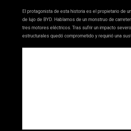
El protagonista de esta historia es el propietario de 
de lujo de BYD. Hablamos de un monstruo de carrete
tres motores eléctricos. Tras sufrir un impacto sever
estructurales quedó comprometido y requirió una sustit