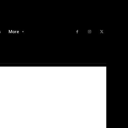
s
More