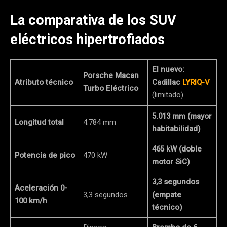
La comparativa de los SUV
eléctricos hipertrofiados
El nuevo:
Porsche Macan
Atributo técnico
Cadillac
LYRIQ-V
Turbo Eléctrico
(limitado)
5.013 mm (mayor
Longitud total
4.784 mm
habitabilidad)
465 kW (doble
Potencia de pico
470 kW
motor SiC)
3,3 segundos
Aceleración 0-
3,3 segundos
(empate
100 km/h
técnico)