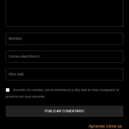
Comentario:
No
Co
ele
Sit
we
Guardar mi nombre, correo electrónico y sitio web en este navegador la
próxima vez que comente.
Este sitio usa Akismet para reducir el spam.
Aprende cómo se