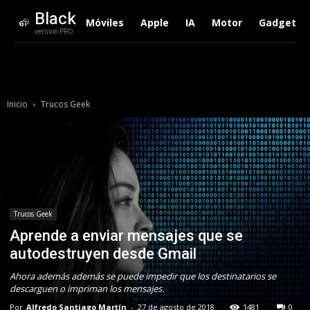
Black
Móviles
Apple
IA
Motor
Gadgets
version PRO
Inicio
Trucos Geek
Trucos Geek
Aprende a enviar mensajes que se
autodestruyen desde Gmail
Ahora además además se puede impedir que los destinatarios se
descarguen o impriman los mensajes.
Por
Alfredo Santiago Martín
-
27 de agosto de 2018
1481
0