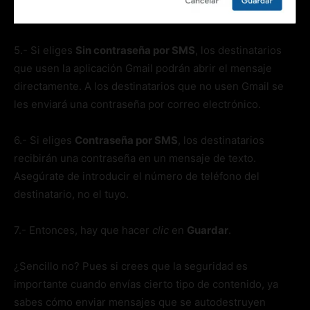
5.- Si eliges
Sin contraseña por SMS
, los destinatarios
que usen la aplicación Gmail podrán abrir el mensaje
directamente. A los destinatarios que no usen Gmail se
les enviará una contraseña por correo electrónico.
6.- Si eliges
Contraseña por SMS
, los destinatarios
recibirán una contraseña en un mensaje de texto.
Asegúrate de introducir el número de teléfono del
destinatario, no el tuyo.
7.- Entonces, hay que hacer
clic
en
Guardar
.
¿Sencillo no? Pues si crees que la seguridad es
importante cuando envías cierto tipo de contenido, ya
sabes cómo enviar mensajes que se autodestruyen