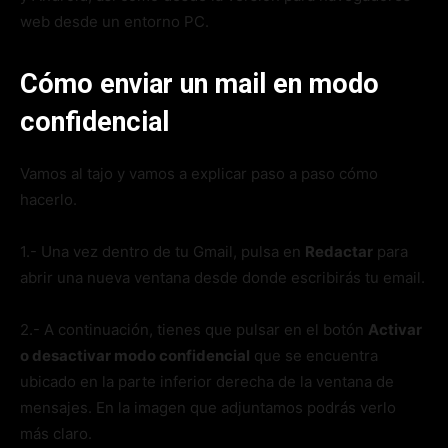
web desde un entorno PC.
Cómo enviar un mail en modo
confidencial
Vamos al tajo y vamos a explicar paso a paso cómo
hacerlo.
1.- Una vez dentro de tu Gmail, pulsa en
Redactar
para
abrir una nueva ventana desde donde escribirás tu email.
2.- A continuación, tienes que pulsar en el botón
Activar
o desactivar modo confidencial
que se encuentra
ubicado en la parte inferior derecha de la ventana de
mensajes. En la imagen que adjuntamos podrás verlo
más claro.