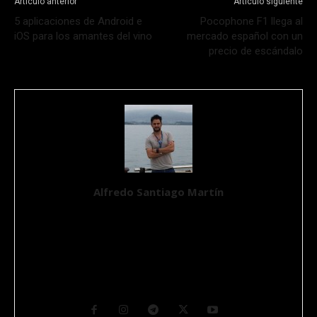
Artículo anterior
Artículo siguiente
5 aplicaciones de Android e
Pocophone F1 llega al
iOS para los amantes del vino
mercado español con un
precio de escándalo
Alfredo Santiago Martín
Ingeniero Químico, Máster en Aplicaciones Multimedia por la
UOC y un apasionado de la Ciencia y de la Tecnología desde que
tiene conocimiento de causa. Se define como un Geek en un
mundo imperfecto. Ciudadano del mundo y nómada por suerte,
su hábitat natural transcurre entre ordenadores y máquinas con
muchos cables y botones. CEO y Fundador de GurúTecno.