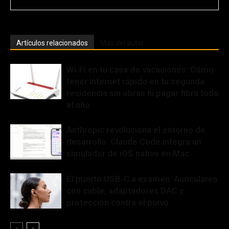
Artículos relacionados
Más del autor
Wi-Fi en tu casa de vacaciones: Cómo
tener internet rápido en tu segunda
residencia sin obras ni pagar fibra todo
el año
Anthropic revoluciona el entorno de
desarrollo: Claude Code integra un
simulador de iOS nativo en Mac
El puerto USB-C a examen: Auriculares
con cable, adaptadores DAC y
protección contra el polvo