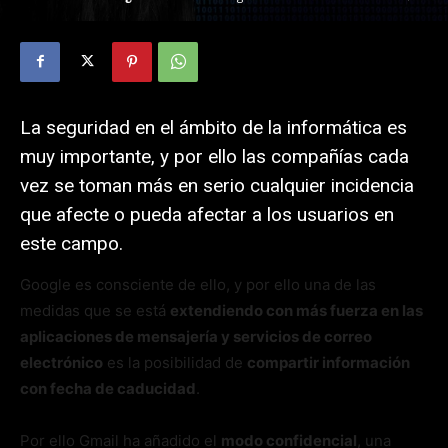
La seguridad en el ámbito de la informática es
muy importante, y por ello las compañías cada
vez se toman más en serio cualquier incidencia
que afecte o pueda afectar a los usuarios en
este campo.
Google es consciente de ello, y por ello una de las
medidas que se está
extendiendo con más fuerza en las
aplicaciones de mensajería y servicios de correo
electrónico
es la posibilidad de
compartir información
con fecha de caducidad
.
Por ello Gmail ha añadido el
modo confidencial
, una