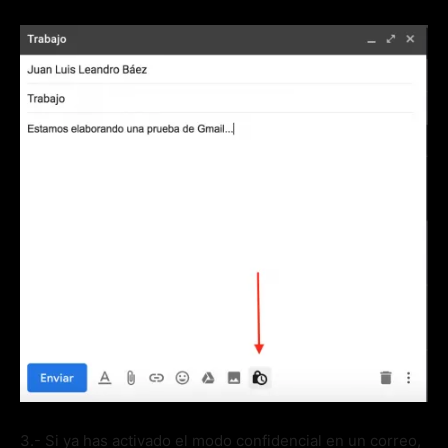
3.- Si ya has activado el modo confidencial en un correo,