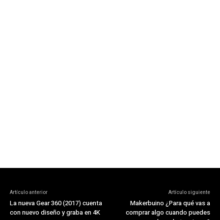
Artículo anterior
Artículo siguiente
La nueva Gear 360 (2017) cuenta
Makerbuino ¿Para qué vas a
con nuevo diseño y graba en 4K
comprar algo cuando puedes