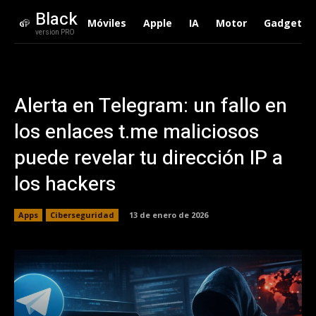
Black
Móviles
Apple
IA
Motor
Gadgets
version PRO
Alerta en Telegram: un fallo en
los enlaces t.me maliciosos
puede revelar tu dirección IP a
los hackers
Apps
Ciberseguridad
13 de enero de 2026