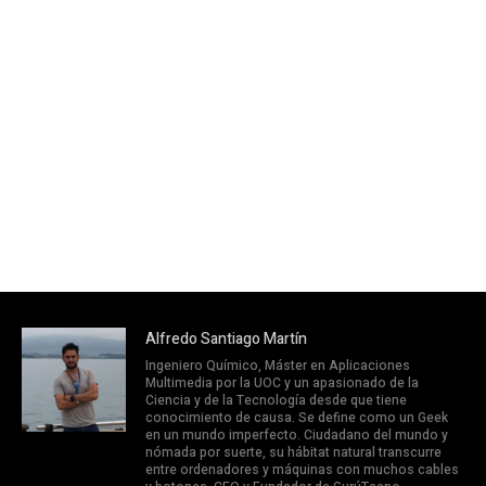
Alfredo Santiago Martín
Ingeniero Químico, Máster en Aplicaciones
Multimedia por la UOC y un apasionado de la
Ciencia y de la Tecnología desde que tiene
conocimiento de causa. Se define como un Geek
en un mundo imperfecto. Ciudadano del mundo y
nómada por suerte, su hábitat natural transcurre
entre ordenadores y máquinas con muchos cables