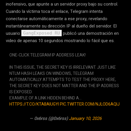
inofensivo, que apunte a un servidor proxy bajo su control.
Cuando la víctima toca el enlace, Telegram intenta
conectarse automáticamente a ese proxy, revelando
instantáneamente su dirección IP al dueño del servidor. El
usuario
publicó una demostración en
GangExposed RU
video de apenas 10 segundos mostrando lo fácil que es.
ONE-CLICK TELEGRAM IP ADDRESS LEAK!
IN THIS ISSUE, THE SECRET KEY IS IRRELEVANT. JUST LIKE
NTLM HASH LEAKS ON WINDOWS, TELEGRAM
AUTOMATICALLY ATTEMPTS TO TEST THE PROXY. HERE,
THE SECRET KEY DOES NOT MATTER AND THE IP ADDRESS
IS EXPOSED.
EXAMPLE OF A LINK HIDDEN BEHIND A…
HTTPS://T.CO/KTABAIUGYI
PIC.TWITTER.COM/NJLOD6AQIJ
— 0x6rss (@0x6rss)
January 10, 2026