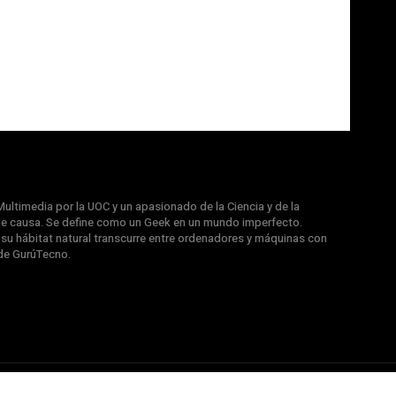
ultimedia por la UOC y un apasionado de la Ciencia y de la
e causa. Se define como un Geek en un mundo imperfecto.
u hábitat natural transcurre entre ordenadores y máquinas con
de GurúTecno.