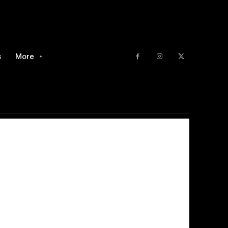
s
More