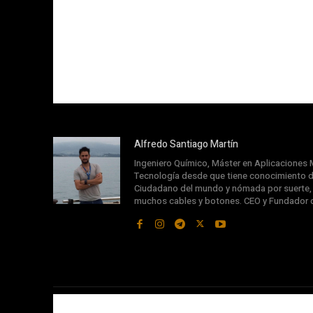
Alfredo Santiago Martín
Ingeniero Químico, Máster en Aplicaciones M
Tecnología desde que tiene conocimiento d
Ciudadano del mundo y nómada por suerte, s
muchos cables y botones. CEO y Fundador 