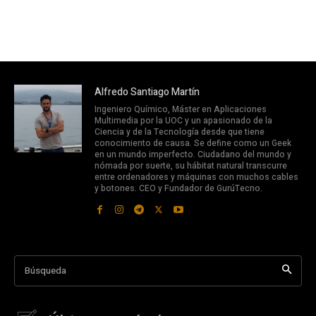
Alfredo Santiago Martín
Ingeniero Químico, Máster en Aplicaciones
Multimedia por la UOC y un apasionado de la
Ciencia y de la Tecnología desde que tiene
conocimiento de causa. Se define como un Geek
en un mundo imperfecto. Ciudadano del mundo y
nómada por suerte, su hábitat natural transcurre
entre ordenadores y máquinas con muchos cables
y botones. CEO y Fundador de GurúTecno.
Búsqueda