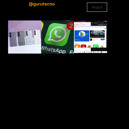
@gurutecno
Seguir
1.330
Seguidores