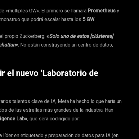
de «múltiples GW». El primero se llamará
Prometheus
y
n monstruo que podrá escalar hasta los
5 GW
.
 el propio Zuckerberg:
«
Solo uno de estos [clústeres]
nhattan
«
. No están construyendo un centro de datos;
gir el nuevo ‘Laboratorio de
 varios talentos clave de IA, Meta ha hecho lo que haría un
 a dos de las estrellas más grandes de la industria. Han
ligence Lab»
, que será codirigido por:
a líder en etiquetado y preparación de datos para IA (en