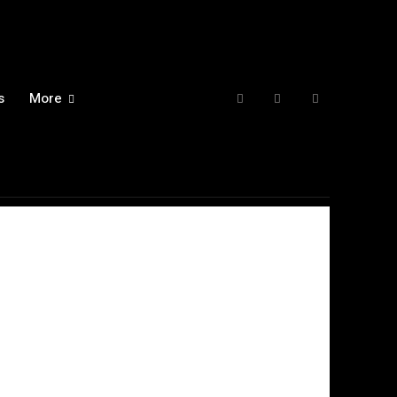
s
More