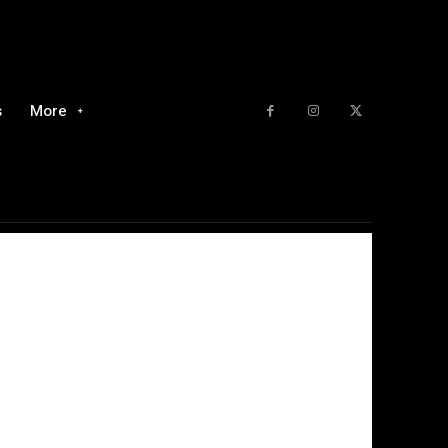
s
More