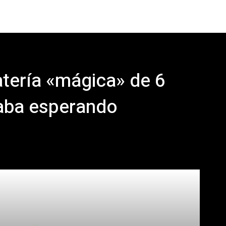
atería «mágica» de 6
aba esperando