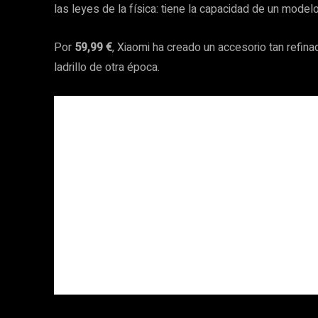
las leyes de la física: tiene la capacidad de un modelo
Por
59,99 €
, Xiaomi ha creado un accesorio tan refina
ladrillo de otra época.