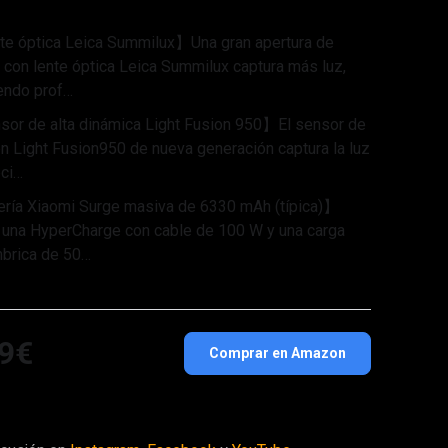
e óptica Leica Summilux】Una gran apertura de
7 con lente óptica Leica Summilux captura más luz,
endo prof…
or de alta dinámica Light Fusion 950】El sensor de
n Light Fusion950 de nueva generación captura la luz
ci…
ría Xiaomi Surge masiva de 6330 mAh (típica)】
 una HyperCharge con cable de 100 W y una carga
mbrica de 50…
9€
Comprar en Amazon