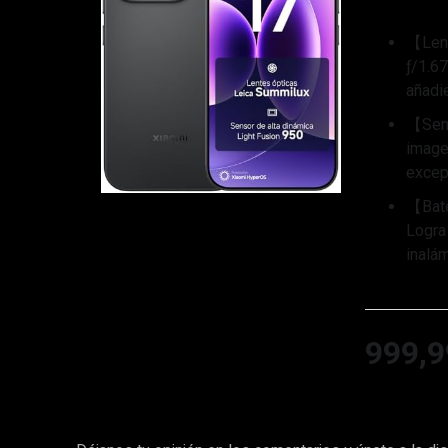
【Lent
ƒ/1.6
añadi
【Sens
image
excep
【Bate
Logra
inalá
999,9