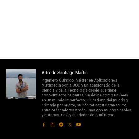
Alfredo Santiago Martín
Ingeniero Químico, Máster en Aplicaciones
Multimedia por la UOC y un apasionado de la
Ciencia y de la Tecnología desde que tiene
conocimiento de causa. Se define como un Geek
en un mundo imperfecto. Ciudadano del mundo y
nómada por suerte, su hábitat natural transcurre
entre ordenadores y máquinas con muchos cables
y botones. CEO y Fundador de GurúTecno.