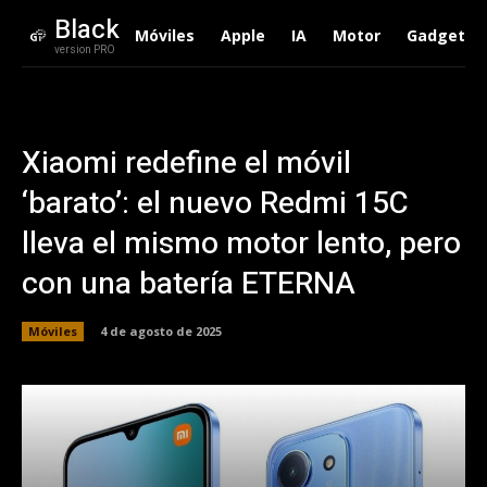
Black
Móviles
Apple
IA
Motor
Gadgets
version PRO
Xiaomi redefine el móvil
‘barato’: el nuevo Redmi 15C
lleva el mismo motor lento, pero
con una batería ETERNA
Móviles
4 de agosto de 2025