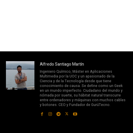
Alfredo Santiago Martín
Ingeniero Químico, Máster en Aplicaciones
Multimedia por la UOC y un apasionado de la
Ciencia y de la Tecnología desde que tiene
conocimiento de causa. Se define como un Geek
en un mundo imperfecto. Ciudadano del mundo y
nómada por suerte, su hábitat natural transcurre
entre ordenadores y máquinas con muchos cables
y botones. CEO y Fundador de GurúTecno.