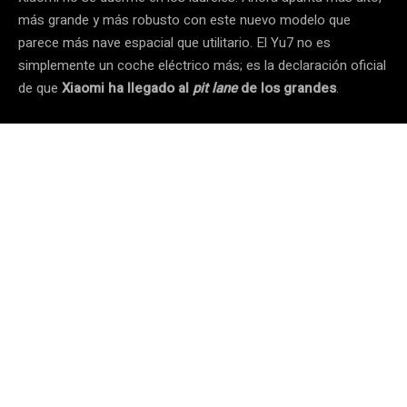
más grande y más robusto con este nuevo modelo que
parece más nave espacial que utilitario. El Yu7 no es
simplemente un coche eléctrico más; es la declaración oficial
de que
Xiaomi ha llegado al
pit lane
de los grandes
.