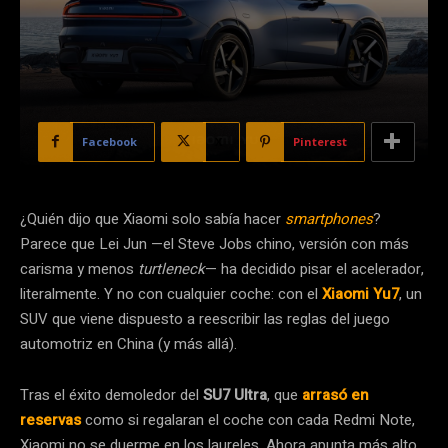
Facebook
X
Pinterest
¿Quién dijo que Xiaomi solo sabía hacer
smartphones
?
Parece que Lei Jun —el Steve Jobs chino, versión con más
carisma y menos
turtleneck
— ha decidido pisar el acelerador,
literalmente. Y no con cualquier coche: con el
Xiaomi Yu7
, un
SUV que viene dispuesto a reescribir las reglas del juego
automotriz en China (y más allá).
Tras el éxito demoledor del
SU7 Ultra
, que
arrasó en
reservas
como si regalaran el coche con cada Redmi Note,
Xiaomi no se duerme en los laureles. Ahora apunta más alto,