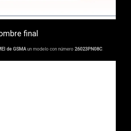
nombre final
MEI de GSMA
un modelo con número
26023PN08C
.