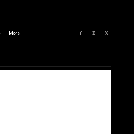
s
More