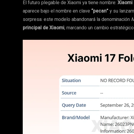
El futuro plegable de Xiaomi ya tiene nombre:
Xiaomi 
aparece bajo el nombre en clave
“pecan”
y su lanzam
sorpresa: este modelo abandonará la denominación
M
principal de Xiaomi
, marcando un cambio estratégico 