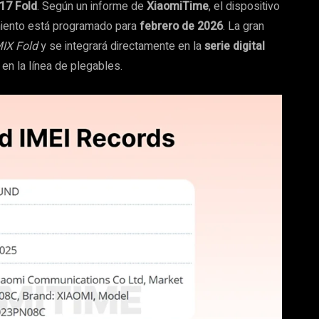
17 Fold
. Según un informe de
XiaomiTime
, el dispositivo
iento está programado para
febrero de 2026
. La gran
IX Fold
y se integrará directamente en la
serie digital
en la línea de plegables.