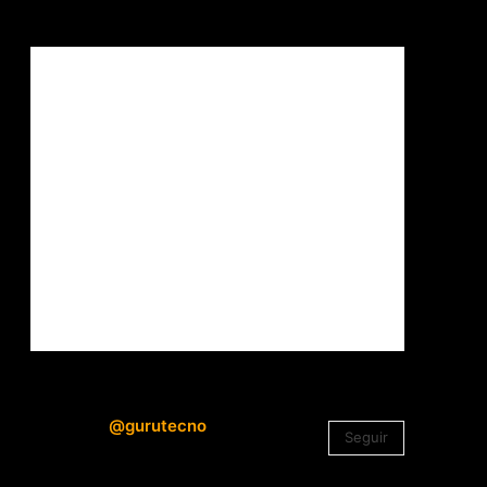
@gurutecno
Seguir
1.330
Seguidores