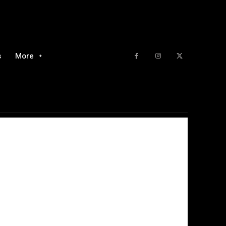
s
More