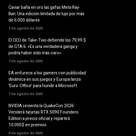
Caviar baña en oro las gafas Meta Ray-
Ban: Una edición limitada de lujo por más
de 6.000 dólares
7 de agosto de 2026
El CEO de Take-Two defiende los 79,99 $
de GTA 6: «Es una verdadera ganga y
podría haber sido más caro»
7 de agosto de 2026
EA enfurece a los gamers con publicidad
dinámica en sus juegos y Europa lanza
‘Euro-Office’ para hundir a Microsoft
7 de agosto de 2026
NVIDIA revienta la QuakeCon 2026:
Venderá tarjetas RTX 5090 Founders
Edition a precio oficial y repartirá
10.000$ en premios
6 de agosto de 2026