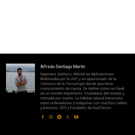
Alfredo Santiago Martín
Ingeniero Químico, Máster en Aplicaciones
Multimedia por la UOC y un apasionado de la
Ciencia y de la Tecnología desde que tiene
conocimiento de causa. Se define como un Geek
en un mundo imperfecto. Ciudadano del mundo y
nómada por suerte, su hábitat natural transcurre
entre ordenadores y máquinas con muchos cables
y botones. CEO y Fundador de GurúTecno.