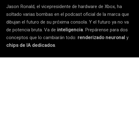
Jason Ronald, el vicepresidente de hardware de Xbox, ha
soltado varias bombas en el podcast oficial de la marca que
dibujan el futuro de su próxima consola. Y el futuro ya no va
de potencia bruta. Va de
inteligencia
. Prepárense para dos
conceptos que lo cambiarán todo:
renderizado neuronal
y
chips de IA dedicados
.