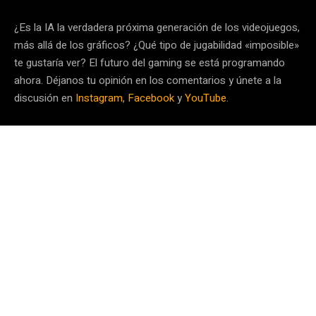
¿Es la IA la verdadera próxima generación de los videojuegos,
más allá de los gráficos? ¿Qué tipo de jugabilidad «imposible»
te gustaría ver? El futuro del gaming se está programando
ahora. Déjanos tu opinión en los comentarios y únete a la
discusión en
Instagram
,
Facebook
y
YouTube
.