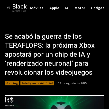
Black
Móviles
Apple
IA
Motor
Gadgets
version PRO
Se acabó la guerra de los
TERAFLOPS: la próxima Xbox
apostará por un chip de IA y
‘renderizado neuronal’ para
revolucionar los videojuegos
Gaming
Inteligencia Artificial
19 de agosto de 2025