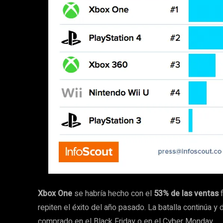
Xbox One
se habría hecho con el
53% de las ventas
f
repiten el éxito del año pasado. La batalla continúa 
comprado en el Black Friday o en el Cyber Monday…