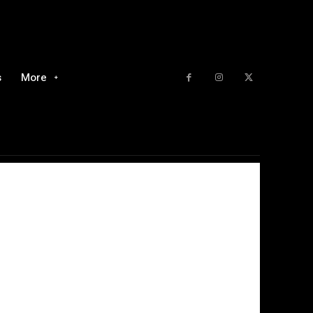
s
More