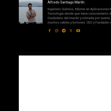
Alfredo Santiago Martín
Ingeniero Químico, Máster en Aplicaciones M
Tecnología desde que tiene conocimiento d
Ciudadano del mundo y nómada por suerte, s
muchos cables y botones. CEO y Fundador 