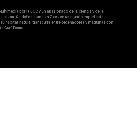
ultimedia por la UOC y un apasionado de la Ciencia y de la
e causa. Se define como un Geek en un mundo imperfecto.
u hábitat natural transcurre entre ordenadores y máquinas con
de GurúTecno.