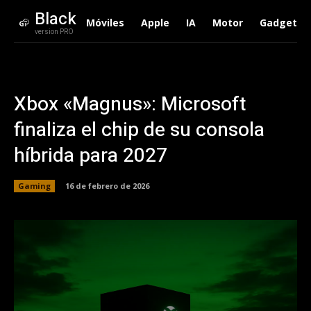
Black
Móviles
Apple
IA
Motor
Gadgets
version PRO
Xbox «Magnus»: Microsoft
finaliza el chip de su consola
híbrida para 2027
Gaming
16 de febrero de 2026