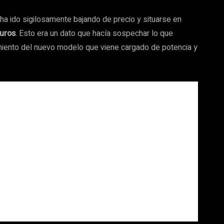
a ido sigilosamente bajando de precio y situarse en
euros
. Esto era un dato que hacía sospechar lo que
amiento del nuevo modelo que viene cargado de potencia y