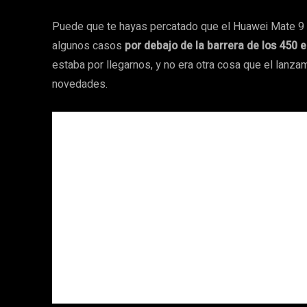
Puede que te hayas percatado que el Huawei Mate 9 h
algunos casos
por debajo de la barrera de los 450 
estaba por llegarnos, y no era otra cosa que el lanz
novedades.