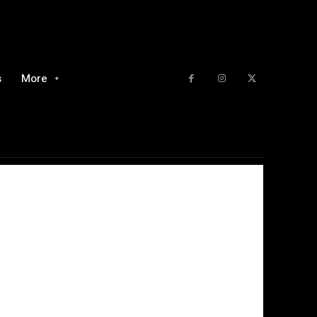
s
More