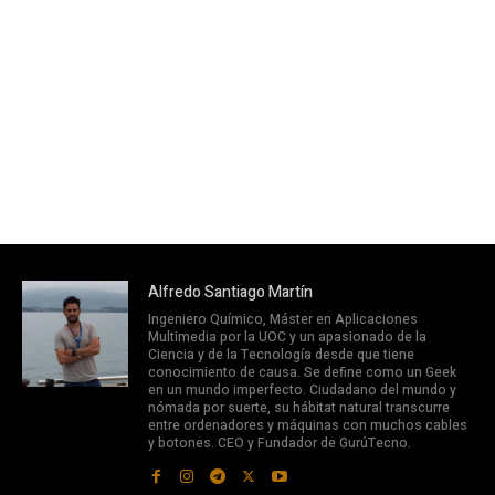
Alfredo Santiago Martín
Ingeniero Químico, Máster en Aplicaciones
Multimedia por la UOC y un apasionado de la
Ciencia y de la Tecnología desde que tiene
conocimiento de causa. Se define como un Geek
en un mundo imperfecto. Ciudadano del mundo y
nómada por suerte, su hábitat natural transcurre
entre ordenadores y máquinas con muchos cables
y botones. CEO y Fundador de GurúTecno.